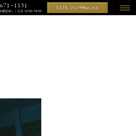
671
1131
-
FAIR
フェア予約はこちら
（火曜定休） / 土日 10:00-19:00
REMONY
KON
PLAN
プラン