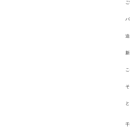
ご
バ
迫
新
こ
そ
と
千