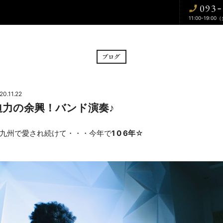
093
-
11:00-19:00
BRIDAL FAIR
CE
フェア
挙式
20.11.22
迫力の余興！バンド演奏♪
CUISINE
WA
料理
和婚
九州で愛され続けて・・・今年で
1 0 6年
☆
DRESS
BLOG
ドレス
ブログ
CONTACT
お問い合わせ