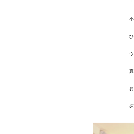
「
小
ひ
ウ
真
お
探