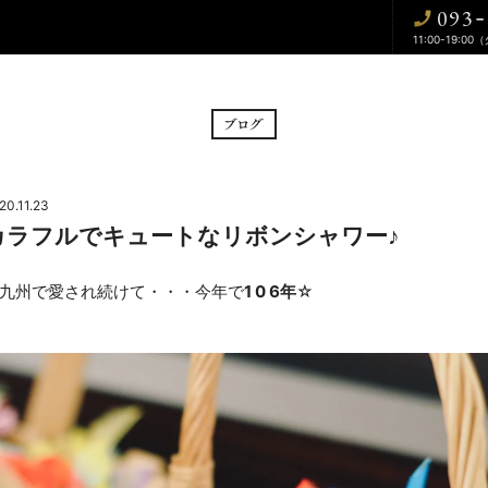
093
-
11:00-19:00
BRIDAL FAIR
CE
フェア
挙式
20.11.23
カラフルでキュートなリボンシャワー♪
CUISINE
WA
料理
和婚
九州で愛され続けて・・・今年で
1 0 6年
☆
DRESS
BLOG
ドレス
ブログ
CONTACT
お問い合わせ