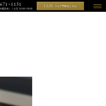
671
1131
-
FAIR
フェア予約はこちら
（火曜定休） / 土日 10:00-19:00
REMONY
KON
PLAN
プラン